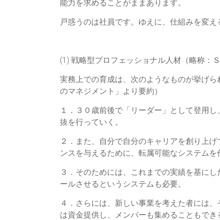
社
能力を求めることがままあります。
労
戸惑うのは社員です。ゆえに、仕組みを変え
士
総
(1) 戦略型プロフェッショナル人材（略称
研
実務上での育成は、次のようなものが挙げら
のマネジメント」より要約）
「人
づ
１．３０歳前後で「リーダー」として登用し
く
抜を行っていく。
り・
２．また、自分で自分のキャリアを創り上げ
事
ンスを与えるために、転属可能なシステムを
業
づ
３．そのためには、これまでの実績を基にし
く
ールさせるというシステムも必要。
り・
資
４．さらには、新しい事業を考えた者には、
金
は資金提供し、メンバーも集めることもでき