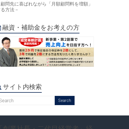
－顧問先に喜ばれながら「月額顧問料を増額」
する方法－
融資・補助金をお考えの方
サイト内検索
「創業社長・二代目経営者」経