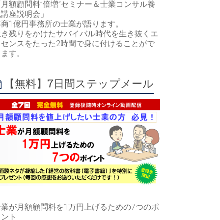
「月額顧問料”倍増”セミナー＆士業コンサル養
成講座説明会」
年商1億円事務所の士業が語ります。
生き残りをかけたサバイバル時代を生き抜くエ
ッセンスをたった2時間で身に付けることがで
きます。
【無料】7日間ステップメール
士業が月額顧問料を1万円上げるための7つのポ
イント