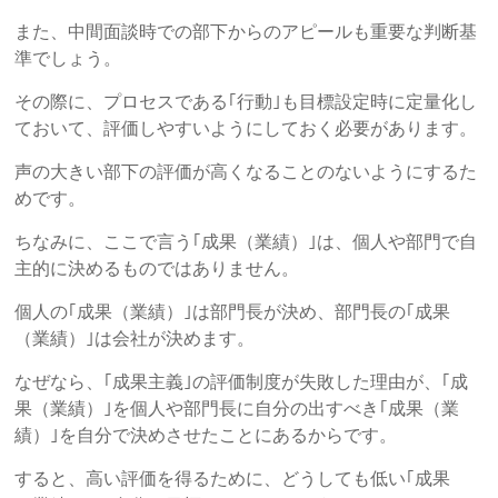
り」
また、中間面談時での部下からのアピールも重要な判断基
を
準でしょう。
柱
その際に、プロセスである｢行動｣も目標設定時に定量化し
に
ておいて、評価しやすいようにしておく必要があります。
据
え
声の大きい部下の評価が高くなることのないようにするた
た、
めです。
本
質
ちなみに、ここで言う｢成果（業績）｣は、個人や部門で自
的
主的に決めるものではありません。
な
個人の｢成果（業績）｣は部門長が決め、部門長の｢成果
研
（業績）｣は会社が決めます。
修
サ
なぜなら、｢成果主義｣の評価制度が失敗した理由が、｢成
ー
果（業績）｣を個人や部門長に自分の出すべき｢成果（業
ビ
績）｣を自分で決めさせたことにあるからです。
ス
を
すると、高い評価を得るために、どうしても低い｢成果