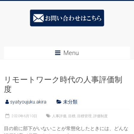
Skip
ス
to
content
キ
ル
ア
Menu
ッ
プ
リモートワーク時代の人事評価制
社
度
長
syatyoujuku.akira
未分類
塾
&ESJ
2020年6月10日
人事評価
,
目標
,
目標管理
,
評価制度
社
目の前に部下がいないことが常態化したときには、どんな