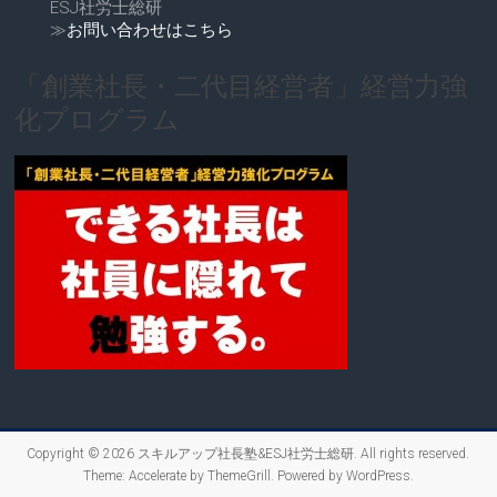
ESJ社労士総研
≫
お問い合わせはこちら
「創業社長・二代目経営者」経営力強
化プログラム
Copyright © 2026
スキルアップ社長塾&ESJ社労士総研
. All rights reserved.
Theme:
Accelerate
by ThemeGrill. Powered by
WordPress
.