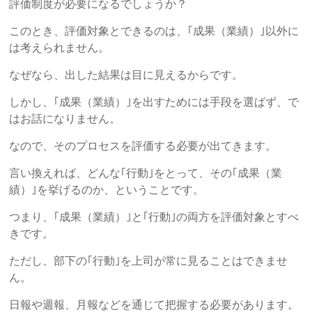
評価制度が必要になるでしょうか？
労
このとき、評価対象とできるのは、｢成果（業績）｣以外に
士
は考えられません。
総
なぜなら、出した結果は目に見えるからです。
研
しかし、｢成果（業績）｣を出すためには手段を選ばず、で
はお話になりません。
「人
づ
なので、そのプロセスを評価する必要が出てきます。
く
言い換えれば、どんな｢行動｣をとって、その｢成果（業
り・
績）｣を挙げるのか、ということです。
事
業
つまり、｢成果（業績）｣と｢行動｣の両方を評価対象とすべ
づ
きです。
く
り・
ただし、部下の｢行動｣を上司が常に見ることはできませ
資
ん。
金
日報や週報、月報などを通じて把握する必要があります。
作