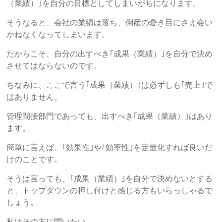
ご
（業績）｣を自分の目標としてしまいがちになります。
提
そうなると、会社の業績は落ち、倒産の憂き目にさえ会い
供
かねなくなってしまいます。
し
ま
だからこそ、自分の出すべき｢成果（業績）｣を自分で決め
す。
させてはならないのです。
ちなみに、ここで言う｢成果（業績）｣は必ずしも｢売上｣で
はありません。
管理間接部門であっても、出すべき｢成果（業績）｣はあり
ます。
簡単に言えば、｢効果性｣や｢効率性｣を定量化すれば良いだ
けのことです。
そうは言っても、｢成果（業績）｣を自分で決めないとする
と、トップダウンの押し付けと感じる方もいらっしゃるで
しょう。
私はその方に問いたい。