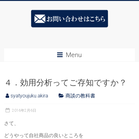
Skip
ス
to
content
キ
ル
ア
Menu
ッ
プ
４．効用分析ってご存知ですか？
社
長
syatyoujuku.akira
商談の教科書
塾
2016年2月6日
&ESJ
さて、
社
どうやって自社商品の良いところを