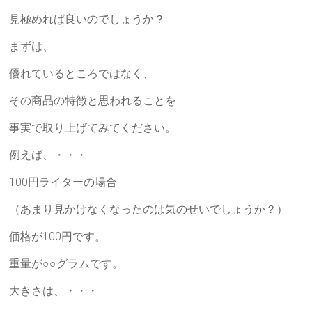
労
見極めれば良いのでしょうか？
士
まずは、
総
優れているところではなく、
研
その商品の特徴と思われることを
「人
事実で取り上げてみてください。
づ
例えば、・・・
く
り・
100円ライターの場合
事
業
（あまり見かけなくなったのは気のせいでしょうか？）
づ
価格が100円です。
く
り・
重量が○○グラムです。
資
大きさは、・・・
金
作