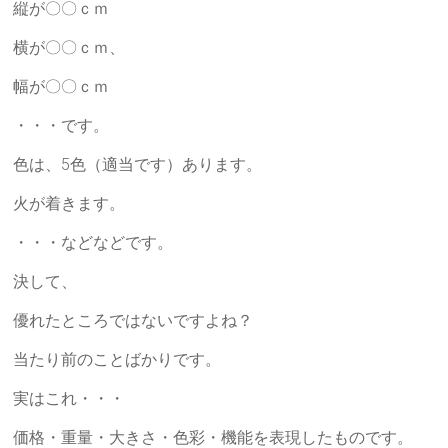
縦が〇〇ｃｍ
り」
を
横が〇〇ｃｍ、
柱
幅が〇〇ｃｍ
に
据
・・・です。
え
た、
色は、5色（適当です）あります。
本
火が着きます。
質
的
・・・などなどです。
な
決して、
研
修
優れたところではないですよね？
サ
ー
当たり前のことばかりです。
ビ
実はこれ・・・
ス
を
価格・重量・大きさ・色彩・機能を表現したものです。