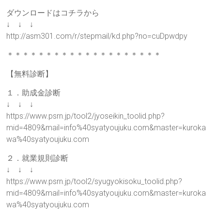
ダウンロードはコチラから
↓ ↓ ↓
http://asm301.com/r/stepmail/kd.php?no=cuDpwdpy
＊＊＊＊＊＊＊＊＊＊＊＊＊＊＊＊＊＊＊＊
【無料診断】
１．助成金診断
↓ ↓ ↓
https://www.psrn.jp/tool2/jyoseikin_toolid.php?
mid=4809&mail=info%40syatyoujuku.com&master=kuroka
wa%40syatyoujuku.com
２．就業規則診断
↓ ↓ ↓
https://www.psrn.jp/tool2/syugyokisoku_toolid.php?
mid=4809&mail=info%40syatyoujuku.com&master=kuroka
wa%40syatyoujuku.com