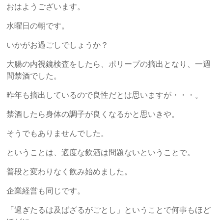
労
おはようございます。
士
水曜日の朝です。
総
いかがお過ごしでしょうか？
研
大腸の内視鏡検査をしたら、ポリープの摘出となり、一週
間禁酒でした。
「人
昨年も摘出しているので良性だとは思いますが・・・。
づ
く
禁酒したら身体の調子が良くなるかと思いきや。
り・
そうでもありませんでした。
事
業
ということは、適度な飲酒は問題ないということで。
づ
く
普段と変わりなく飲み始めました。
り・
企業経営も同じです。
資
金
「過ぎたるは及ばざるがごとし」ということで何事もほど
作