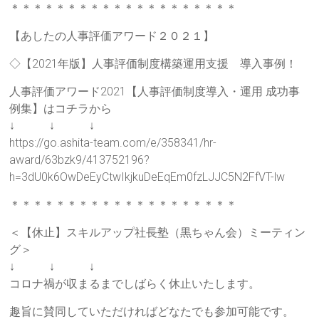
ご
＊＊＊＊＊＊＊＊＊＊＊＊＊＊＊＊＊＊＊＊
提
【あしたの人事評価アワード２０２１】
供
し
◇【2021年版】人事評価制度構築運用支援 導入事例！
ま
す。
人事評価アワード2021【人事評価制度導入・運用 成功事
例集】はコチラから
↓ ↓ ↓
https://go.ashita-team.com/e/358341/hr-
award/63bzk9/413752196?
h=3dU0k6OwDeEyCtwIkjkuDeEqEm0fzLJJC5N2FfVT-lw
＊＊＊＊＊＊＊＊＊＊＊＊＊＊＊＊＊＊＊＊
＜【休止】スキルアップ社長塾（黒ちゃん会）ミーティン
グ＞
↓ ↓ ↓
コロナ禍が収まるまでしばらく休止いたします。
趣旨に賛同していただければどなたでも参加可能です。