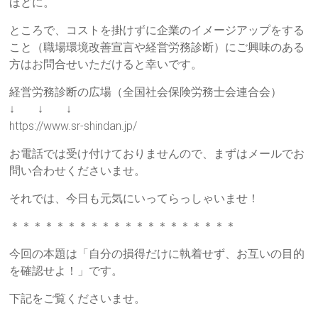
ほどに。
り」
ところで、コストを掛けずに企業のイメージアップをする
を
こと（職場環境改善宣言や経営労務診断）にご興味のある
柱
方はお問合せいただけると幸いです。
に
据
経営労務診断の広場（全国社会保険労務士会連合会）
え
↓ ↓ ↓
た、
https://www.sr-shindan.jp/
本
質
お電話では受け付けておりませんので、まずはメールでお
的
問い合わせくださいませ。
な
それでは、今日も元気にいってらっしゃいませ！
研
修
＊＊＊＊＊＊＊＊＊＊＊＊＊＊＊＊＊＊＊＊
サ
ー
今回の本題は「自分の損得だけに執着せず、お互いの目的
ビ
を確認せよ！」です。
ス
下記をご覧くださいませ。
を