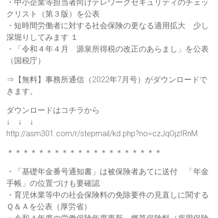
・中小企業等担当者向けテレワークセキュリティのチェッ
クリスト（第３版）を公表
・短時間労働者に対する社会保険の更なる適用拡大 少し
深堀りしてみます １
・「令和４年４月 源泉所得税の改正のあらまし」を公表
（国税庁）
⇒【無料】事務所通信（2022年7月号）がダウンロードで
きます。
ダウンロードはコチラから
↓ ↓ ↓
http://asm301.com/r/stepmail/kd.php?no=czJqOjzIRnM
＊＊＊＊＊＊＊＊＊＊＊＊＊＊＊＊＊＊＊＊
・「基礎年金番号通知書」は被保険者あてに送付 「年金
手帳」の位置づけも要確認
・育児休業等中の社会保険料の免除要件の見直しに関する
Ｑ＆Ａを公表（厚労省）