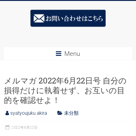
Skip
ス
to
content
キ
ル
ア
Menu
ッ
プ
メルマガ 2022年6月22日号 自分の
社
損得だけに執着せず、お互いの目
長
的を確認せよ！
塾
syatyoujuku.akira
未分類
&ESJ
社
2022年6月22日