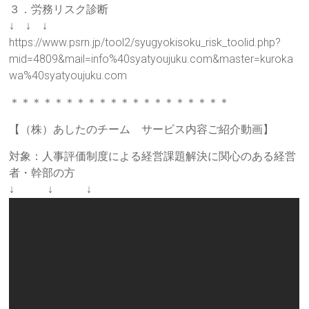
３．労務リスク診断
↓ ↓ ↓
https://www.psrn.jp/tool2/syugyokisoku_risk_toolid.php?
mid=4809&mail=info%40syatyoujuku.com&master=kuroka
wa%40syatyoujuku.com
＊＊＊＊＊＊＊＊＊＊＊＊＊＊＊＊＊＊＊＊
【（株）あしたのチーム サービス内容ご紹介動画】
対象：人事評価制度による経営課題解決に関心のある経営
者・幹部の方
↓ ↓ ↓