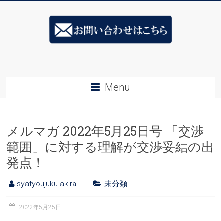
Skip
ス
to
content
キ
ル
ア
Menu
ッ
プ
メルマガ 2022年5月25日号 「交渉
社
範囲」に対する理解が交渉妥結の出
長
発点！
塾
syatyoujuku.akira
未分類
&ESJ
社
2022年5月25日