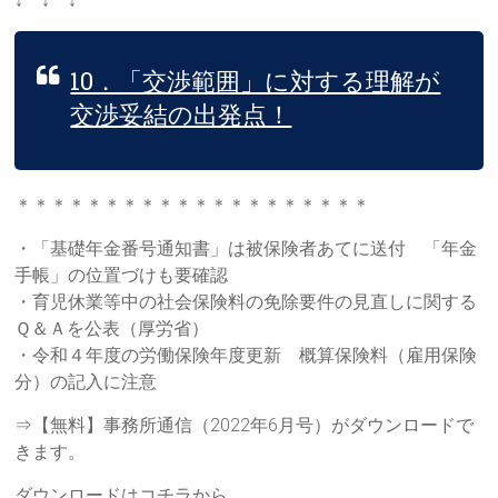
↓ ↓ ↓
10．「交渉範囲」に対する理解が
交渉妥結の出発点！
＊＊＊＊＊＊＊＊＊＊＊＊＊＊＊＊＊＊＊＊
・「基礎年金番号通知書」は被保険者あてに送付 「年金
手帳」の位置づけも要確認
・育児休業等中の社会保険料の免除要件の見直しに関する
Ｑ＆Ａを公表（厚労省）
・令和４年度の労働保険年度更新 概算保険料（雇用保険
分）の記入に注意
⇒【無料】事務所通信（2022年6月号）がダウンロードで
きます。
ダウンロードはコチラから