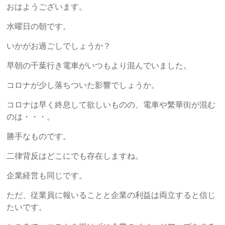
労
おはようございます。
士
水曜日の朝です。
総
いかがお過ごしでしょうか？
研
早朝の千葉行き電車がいつもより混んでいました。
コロナが少し落ちついた影響でしょうか。
「人
づ
コロナは早く終息して欲しいものの、電車や繁華街が混む
く
のは・・・。
り・
勝手なものです。
事
業
二律背反はどこにでも存在しますね。
づ
く
企業経営も同じです。
り・
ただ、従業員に報いることと企業の利益は両立すると信じ
資
たいです。
金
作