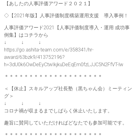
ご
【あしたの人事評価アワード２０２１】
提
◇【2021年版】人事評価制度構築運用支援 導入事例！
供
し
人事評価アワード2021【人事評価制度導入・運用 成功事
ま
例集】はコチラから
す。
↓ ↓ ↓
https://go.ashita-team.com/e/358341/hr-
award/63bzk9/413752196?
h=3dU0k6OwDeEyCtwIkjkuDeEqEm0fzLJJC5N2FfVT-lw
＊＊＊＊＊＊＊＊＊＊＊＊＊＊＊＊＊＊＊＊
＜【休止】スキルアップ社長塾（黒ちゃん会）ミーティン
グ＞
↓ ↓ ↓
コロナ禍が収まるまでしばらく休止いたします。
趣旨に賛同していただければどなたでも参加可能です。
＊＊＊＊＊＊＊＊＊＊＊＊＊＊＊＊＊＊＊＊