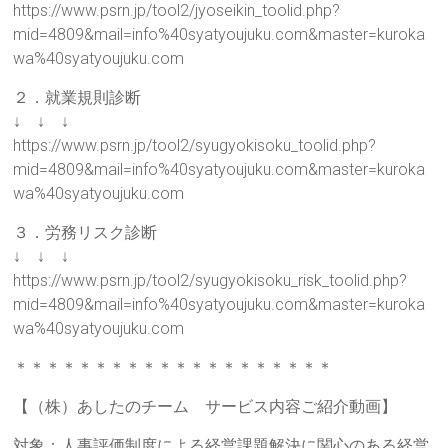
https://www.psrn.jp/tool2/jyoseikin_toolid.php?
mid=4809&mail=info%40syatyoujuku.com&master=kuroka
wa%40syatyoujuku.com
２．就業規則診断
↓ ↓ ↓
https://www.psrn.jp/tool2/syugyokisoku_toolid.php?
mid=4809&mail=info%40syatyoujuku.com&master=kuroka
wa%40syatyoujuku.com
３．労務リスク診断
↓ ↓ ↓
https://www.psrn.jp/tool2/syugyokisoku_risk_toolid.php?
mid=4809&mail=info%40syatyoujuku.com&master=kuroka
wa%40syatyoujuku.com
＊＊＊＊＊＊＊＊＊＊＊＊＊＊＊＊＊＊＊＊
【（株）あしたのチーム サービス内容ご紹介動画】
対象：人事評価制度による経営課題解決に関心のある経営