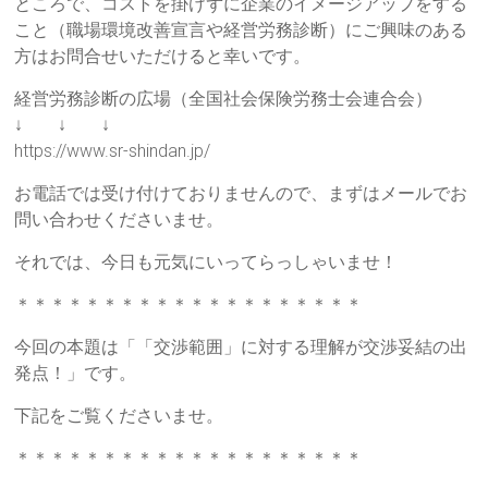
ところで、コストを掛けずに企業のイメージアップをする
り」
こと（職場環境改善宣言や経営労務診断）にご興味のある
を
方はお問合せいただけると幸いです。
柱
経営労務診断の広場（全国社会保険労務士会連合会）
に
↓ ↓ ↓
据
https://www.sr-shindan.jp/
え
た、
お電話では受け付けておりませんので、まずはメールでお
本
問い合わせくださいませ。
質
的
それでは、今日も元気にいってらっしゃいませ！
な
＊＊＊＊＊＊＊＊＊＊＊＊＊＊＊＊＊＊＊＊
研
修
今回の本題は「「交渉範囲」に対する理解が交渉妥結の出
サ
発点！」です。
ー
ビ
下記をご覧くださいませ。
ス
＊＊＊＊＊＊＊＊＊＊＊＊＊＊＊＊＊＊＊＊
を