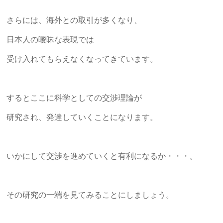
り」
さらには、海外との取引が多くなり、
を
柱
日本人の曖昧な表現では
に
据
受け入れてもらえなくなってきています。
え
た、
本
するとここに科学としての交渉理論が
質
研究され、発達していくことになります。
的
な
研
修
いかにして交渉を進めていくと有利になるか・・・。
サ
ー
ビ
その研究の一端を見てみることにしましょう。
ス
を