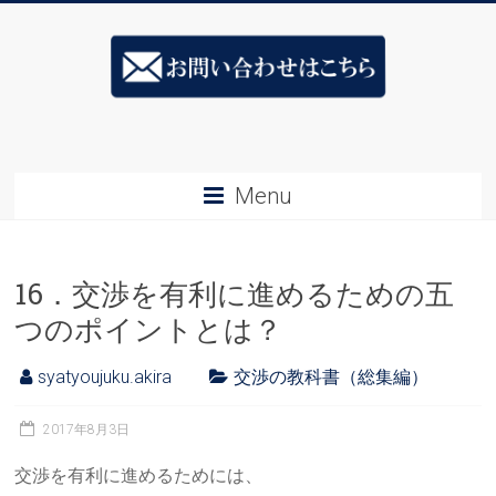
Skip
ス
to
content
キ
ル
ア
Menu
ッ
プ
16．交渉を有利に進めるための五
社
つのポイントとは？
長
syatyoujuku.akira
交渉の教科書（総集編）
塾
&ESJ
2017年8月3日
社
交渉を有利に進めるためには、