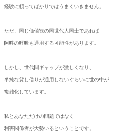
労
経験に頼ってばかりではうまくいきません。
士
総
ただ、同じ価値観の同世代人同士であれば
研
阿吽の呼吸も通用する可能性があります。
「人
づ
しかし、世代間ギャップが激しくなり、
く
り・
単純な貸し借りが通用しないぐらいに世の中が
事
複雑化しています。
業
づ
く
私とあなただけの問題ではなく
り・
資
利害関係者が大勢いるということです。
金
作