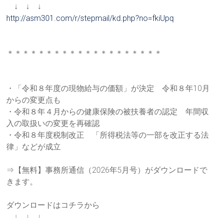
↓ ↓ ↓
http://asm301.com/r/stepmail/k
d.php?no=fkiUpq
＊＊＊＊＊＊＊＊＊＊＊＊＊＊＊＊＊＊＊＊
・「令和８年度の現物給与の価額」が決定 令和８年10月
からの変更点も
・令和８年４月からの健康保険の被扶養者の認定 年間収
入の取扱いの変更を再確認
・令和８年度税制改正 「所得税法等の一部を改正する法
律」などが成立
⇒【無料】事務所通信（2026年5月号）がダウンロードで
きま
す。
ダウンロードはコチラから
↓ ↓ ↓