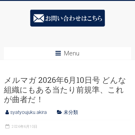
Skip
ス
to
content
キ
ル
ア
Menu
ッ
プ
メルマガ 2026年6月10日号 どんな
社
組織にもある当たり前規準、これ
長
が曲者だ！
塾
syatyoujuku.akira
未分類
&ESJ
社
2026年6月10日