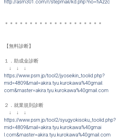
http://asm301.com/r/stepmail/k
d.php?no=fiAzzc
＊＊＊＊＊＊＊＊＊＊＊＊＊＊＊＊＊＊＊＊
【無料診断】
１．助成金診断
↓ ↓ ↓
https://www.psrn.jp/tool2/jyos
eikin_toolid.php?
mid=4809&mail
=akira.tyu.kurokawa%40gmail.
com&master=akira.tyu.kurokawa%
40gmail.com
２．就業規則診断
↓ ↓ ↓
https://www.psrn.jp/tool2/syug
yokisoku_toolid.php?
mid=4809&
mail=akira.tyu.kurokawa%40gmai
l.com&master=akira.tyu.kurokaw
a%40gmail.com