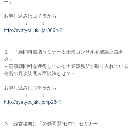
ー」
お申し込みはコチラから
↓ ↓ ↓
http://syatyoujuku.jp/3084-2
２．「顧問料倍増セミナー＆士業コンサル養成講座説明
会」
－高額顧問料を獲得している士業事務所が取り入れている
秘密の月
次訪問＆面談法とは？－
お申し込みはコチラから
↓ ↓ ↓
http://syatyoujuku.jp/lp2841
３．経営者向け「労働問題”ゼロ”」セミナー