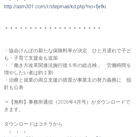
http://asm301.com/r/stepmail/k
d.php?no=fjefki
＊＊＊＊＊＊＊＊＊＊＊＊＊＊＊＊＊＊＊＊
・協会けんぽの新たな保険料率が決定 ひと月遅れで子ど
も・子育て支援金も追加
・「働き方改革関連法施行後５年の総点検」 労働時間を
増やしたい者は約１割
・治療と就業の両立支援の措置が事業主の努力義務に 指
針も公表
⇒【無料】事務所通信（2026年4月号）がダウンロードで
きま
す。
ダウンロードはコチラから
↓ ↓ ↓