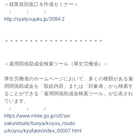
＜就業規則改訂＆作成セミナー＞
↓ ↓ ↓
http://syatyoujuku.jp/3084-2
＊＊＊＊＊＊＊＊＊＊＊＊＊＊＊＊＊＊＊＊
＜雇用関係助成金検索ツール（厚生労働省）＞
厚生労働省のホームページにおいて、多くの種類がある雇
用関係助
成金を「取組内容」または「対象者」から検索す
ることができる「
雇用関係助成金検索ツール」が公表され
ています。
↓ ↓ ↓
https://www.mhlw.go.jp/stf/sei
sakunitsuite/bunya/koyou_roudo
u/koyou/kyufukin/index_00007.
html