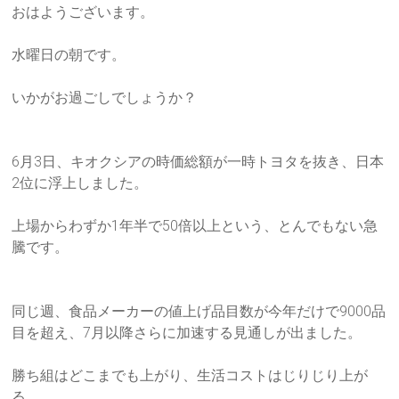
労
おはようございます。
士
水曜日の朝です。
総
いかがお過ごしでしょうか？
研
「人
6月3日、キオクシアの時価総額が一時トヨタを抜き、日本
づ
2位に
浮上しました。
く
り・
上場からわずか1年半で50倍以上という、とんでもない急
事
騰です
。
業
づ
く
同じ週、食品メーカーの値上げ品目数が今年だけで9000品
り・
目を
超え、7月以降さらに加速する見通しが出ました。
資
金
勝ち組はどこまでも上がり、生活コストはじりじり上が
作
る。