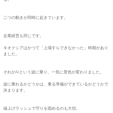
り」
を
柱
二つの動きが同時に起きています。
に
据
え
企業経営も同じです。
た、
本
キオクシアはかつて「上場すらできなかった」時期があり
質
ました。
的
な
研
それがAIという波に乗り、一気に景色が変わりました。
修
サ
波に乗れるかどうかは、乗る準備ができているかどうかで
ー
決まりま
す。
ビ
ス
を
値上げラッシュで守りを固めるのも大切。