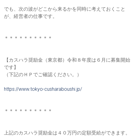
ご
提
でも、次の波がどこから来るかを同時に考えておくこと
供
が、経営者
の仕事です。
し
ま
す。
＊＊＊＊＊＊＊＊＊＊
【カスハラ奨励金（東京都）令和８年度は６月に募集開始
です】
（下記のＨＰでご確認ください。）
https://www.tokyo-cusharaboush
i.jp/
＊＊＊＊＊＊＊＊＊＊
上記のカスハラ奨励金は４０万円の定額受給ができます。