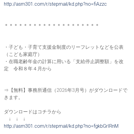
http://asm301.com/r/stepmail/k
d.php?no=fiAzzc
＊＊＊＊＊＊＊＊＊＊＊＊＊＊＊＊＊＊＊＊
・子ども・子育て支援金制度のリーフレットなどを公表
（こども家
庭庁）
・在職老齢年金の計算に用いる「支給停止調整額」を改
定 令和８年４月から
⇒【無料】事務所通信（2026年3月号）がダウンロードで
きま
す。
ダウンロードはコチラから
↓ ↓ ↓
http://asm301.com/r/stepmail/k
d.php?no=fgkbGrIRnM