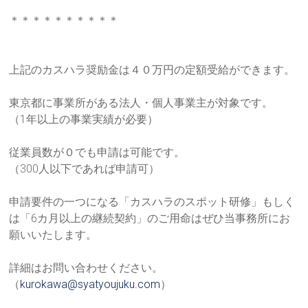
ご
提
＊＊＊＊＊＊＊＊＊＊
供
し
ま
上記のカスハラ奨励金は４０万円の定額受給ができます。
す。
東京都に事業所がある法人・個人事業主が対象です。
（1年以上の事業実績が必要）
従業員数が０でも申請は可能です。
（300人以下であれば申請可）
申請要件の一つになる「カスハラのスポット研修」もしく
は「6カ
月以上の継続契約」のご用命はぜひ当事務所にお
願いいたします。
詳細はお問い合わせください。
（
kurokawa@syatyoujuku.com
）