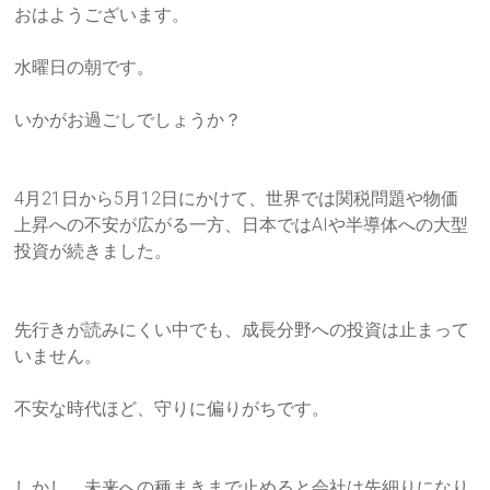
労
おはようございます。
士
水曜日の朝です。
総
いかがお過ごしでしょうか？
研
「人
4月21日から5月12日にかけて、世界では関税問題や物価
づ
上昇
への不安が広がる一方、日本ではAIや半導体への大型
く
投資が続き
ました。
り・
事
業
先行きが読みにくい中でも、成長分野への投資は止まって
づ
いません
。
く
り・
不安な時代ほど、守りに偏りがちです。
資
金
作
しかし、未来への種まきまで止めると会社は先細りになり