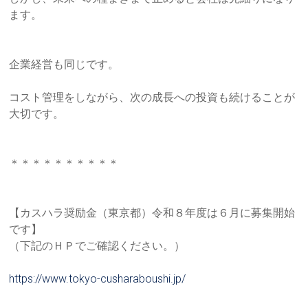
り」
ます。
を
柱
に
企業経営も同じです。
据
え
コスト管理をしながら、次の成長への投資も続けることが
た、
大切です
。
本
質
的
＊＊＊＊＊＊＊＊＊＊
な
研
修
【カスハラ奨励金（東京都）令和８年度は６月に募集開始
サ
です】
ー
（下記のＨＰでご確認ください。）
ビ
ス
https://www.tokyo-cusharaboush
i.jp/
を