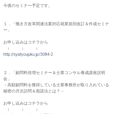
今後のセミナー予定です。
１．「働き方改革関連法案対応就業規則改訂＆作成セミナ
ー」
お申し込みはコチラから
↓ ↓ ↓
http://syatyoujuku.jp/3084-2
２．「顧問料倍増セミナー＆士業コンサル養成講座説明
会」
－高額顧問料を獲得している士業事務所が取り入れている
秘密の月
次訪問＆面談法とは？－
お申し込みはコチラから
↓ ↓ ↓