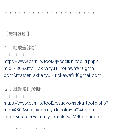
＊＊＊＊＊＊＊＊＊＊＊＊＊＊＊＊＊＊＊＊
【無料診断】
１．助成金診断
↓ ↓ ↓
https://www.psrn.jp/tool2/jyos
eikin_toolid.php?
mid=4809&mail
=akira.tyu.kurokawa%40gmail.
com&master=akira.tyu.kurokawa%
40gmail.com
２．就業規則診断
↓ ↓ ↓
https://www.psrn.jp/tool2/syug
yokisoku_toolid.php?
mid=4809&
mail=akira.tyu.kurokawa%40gmai
l.com&master=akira.tyu.kurokaw
a%40gmail.com