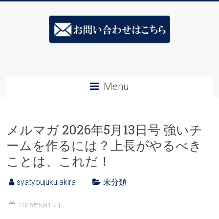
Skip
ス
to
content
キ
ル
ア
Menu
ッ
プ
メルマガ 2026年5月13日号 強いチ
社
ームを作るには？上長がやるべき
長
ことは、これだ！
塾
syatyoujuku.akira
未分類
&ESJ
社
2026年5月13日