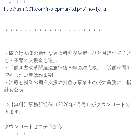
↓ ↓ ↓
http://asm301.com/r/stepmail/k
d.php?no=fjefki
＊＊＊＊＊＊＊＊＊＊＊＊＊＊＊＊＊＊＊＊
・協会けんぽの新たな保険料率が決定 ひと月遅れで子ど
も・子育て支援金も追加
・「働き方改革関連法施行後５年の総点検」 労働時間を
増やしたい者は約１割
・治療と就業の両立支援の措置が事業主の努力義務に 指
針も公表
⇒【無料】事務所通信（2026年4月号）がダウンロードで
きま
す。
ダウンロードはコチラから
↓ ↓ ↓