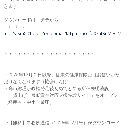
きま
す。
ダウンロードはコチラから
↓ ↓ ↓
http://asm301.com/r/stepmail/k
d.php?no=fdXzuIRnMIRnM
＊＊＊＊＊＊＊＊＊＊＊＊＊＊＊＊＊＊＊＊
・2025年12月２日以降、従来の健康保険証はお使いいた
だけ
なくなります（協会けんぽ）
・高市総理が政権発足後初めてとなる所信表明演説
・「賃上げ・最低賃金対応支援特設サイト」をオープン
（経産省・
中小企業庁）
⇒【無料】事務所通信（2025年12月号）がダウンロード