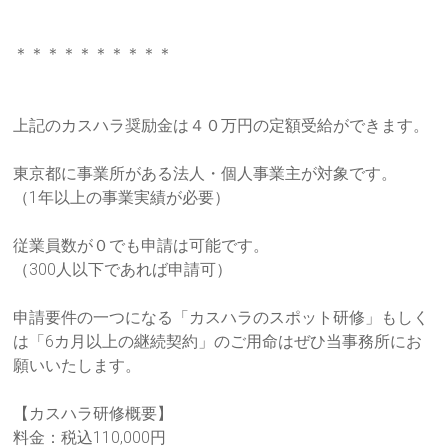
ご
提
供
＊＊＊＊＊＊＊＊＊＊
し
ま
す。
上記のカスハラ奨励金は４０万円の定額受給ができます。
東京都に事業所がある法人・個人事業主が対象です。
（1年以上の事業実績が必要）
従業員数が０でも申請は可能です。
（300人以下であれば申請可）
申請要件の一つになる「カスハラのスポット研修」もしく
は「6カ
月以上の継続契約」のご用命はぜひ当事務所にお
願いいたします。
【カスハラ研修概要】
料金：税込110,000円