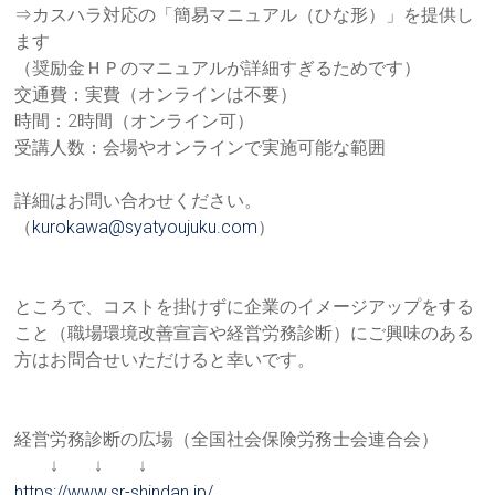
⇒カスハラ対応の「簡易マニュアル（ひな形）」を提供し
ます
（奨励金ＨＰのマニュアルが詳細すぎるためです）
交通費：実費（オンラインは不要）
時間：2時間（オンライン可）
受講人数：会場やオンラインで実施可能な範囲
詳細はお問い合わせください。
（
kurokawa@syatyoujuku.com
）
ところで、コストを掛けずに企業のイメージアップをする
こと（職
場環境改善宣言や経営労務診断）にご興味のある
方はお問合せいた
だけると幸いです。
経営労務診断の広場（全国社会保険労務士会連合会）
↓ ↓ ↓
https://www.sr-shindan.jp/