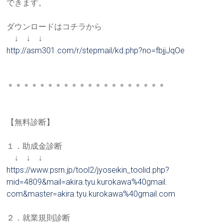
でき
ます。
ダウンロードはコチラから
↓ ↓ ↓
http://asm301.com/r/stepmail/k
d.php?no=fbjjJqOe
＊＊＊＊＊＊＊＊＊＊＊＊＊＊＊＊＊＊＊＊
【無料診断】
１．助成金診断
↓ ↓ ↓
https://www.psrn.jp/tool2/jyos
eikin_toolid.php?
mid=4809&mail
=akira.tyu.kurokawa%40gmail.
com&master=akira.tyu.kurokawa%
40gmail.com
２．就業規則診断