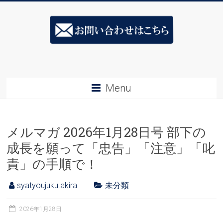
Skip
ス
to
content
キ
ル
ア
Menu
ッ
プ
メルマガ 2026年1月28日号 部下の
社
成長を願って「忠告」「注意」「叱
長
責」の手順で！
塾
syatyoujuku.akira
未分類
&ESJ
社
2026年1月28日