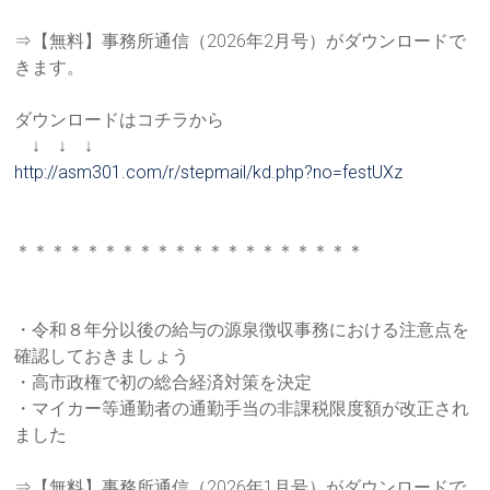
⇒【無料】事務所通信（2026年2月号）がダウンロードで
きま
す。
ダウンロードはコチラから
↓ ↓ ↓
http://asm301.com/r/stepmail/k
d.php?no=festUXz
＊＊＊＊＊＊＊＊＊＊＊＊＊＊＊＊＊＊＊＊
・令和８年分以後の給与の源泉徴収事務における注意点を
確認して
おきましょう
・高市政権で初の総合経済対策を決定
・マイカー等通勤者の通勤手当の非課税限度額が改正され
ました
⇒【無料】事務所通信（2026年1月号）がダウンロードで