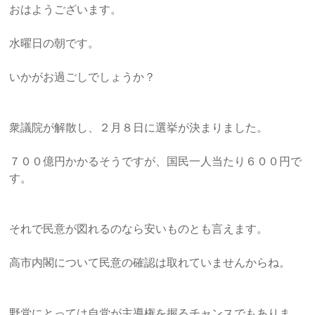
労
おはようございます。
士
水曜日の朝です。
総
いかがお過ごしでしょうか？
研
「人
衆議院が解散し、２月８日に選挙が決まりました。
づ
く
７００億円かかるそうですが、国民一人当たり６００円で
り・
す。
事
業
づ
それで民意が図れるのなら安いものとも言えます。
く
り・
高市内閣について民意の確認は取れていませんからね。
資
金
作
野党にとっては自党が主導権を握るチャンスでもありま