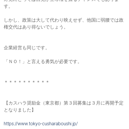
り」
す。
を
柱
しかし、政策は大して代わり映えせず、他国に弱腰では政
に
権交代は
あり得ないでしょう。
据
え
た、
企業経営も同じです。
本
質
「ＮＯ！」と言える勇気が必要です。
的
な
研
＊＊＊＊＊＊＊＊＊＊
修
サ
ー
【カスハラ奨励金（東京都）第３回募集は３月に再開予定
ビ
となりま
した】
ス
を
https://www.tokyo-cusharaboush
i.jp/