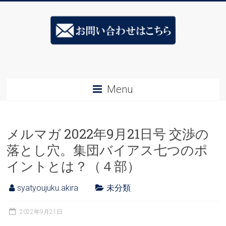
Skip
ス
to
content
キ
ル
ア
Menu
ッ
プ
メルマガ 2022年9月21日号 交渉の
社
落とし穴。集団バイアス七つのポ
長
イントとは？（４部）
塾
syatyoujuku.akira
未分類
&ESJ
社
2022年9月21日