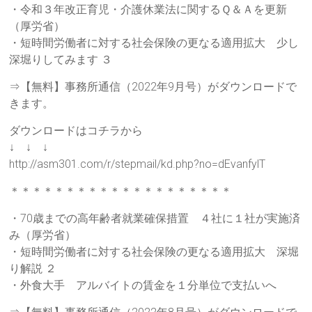
・令和３年改正育児・介護休業法に関するＱ＆Ａを更新
（厚労省）
・短時間労働者に対する社会保険の更なる適用拡大 少し
深堀りしてみます ３
⇒【無料】事務所通信（2022年9月号）がダウンロードで
きます。
ダウンロードはコチラから
↓ ↓ ↓
http://asm301.com/r/stepmail/kd.php?no=dEvanfylT
＊＊＊＊＊＊＊＊＊＊＊＊＊＊＊＊＊＊＊＊
・70歳までの高年齢者就業確保措置 ４社に１社が実施済
み（厚労省）
・短時間労働者に対する社会保険の更なる適用拡大 深堀
り解説 ２
・外食大手 アルバイトの賃金を１分単位で支払いへ