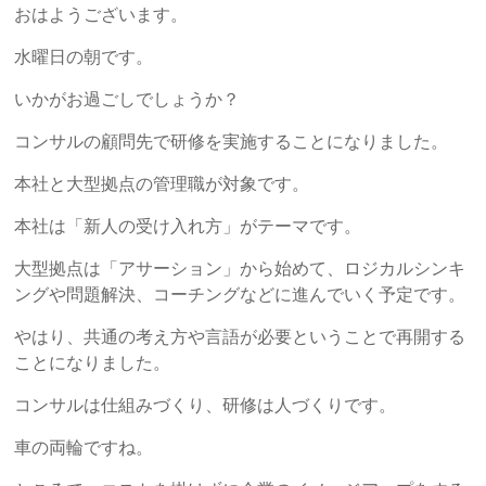
労
おはようございます。
士
水曜日の朝です。
総
いかがお過ごしでしょうか？
研
コンサルの顧問先で研修を実施することになりました。
本社と大型拠点の管理職が対象です。
「人
づ
本社は「新人の受け入れ方」がテーマです。
く
大型拠点は「アサーション」から始めて、ロジカルシンキ
り・
ングや問題解決、コーチングなどに進んでいく予定です。
事
業
やはり、共通の考え方や言語が必要ということで再開する
づ
ことになりました。
く
り・
コンサルは仕組みづくり、研修は人づくりです。
資
車の両輪ですね。
金
作