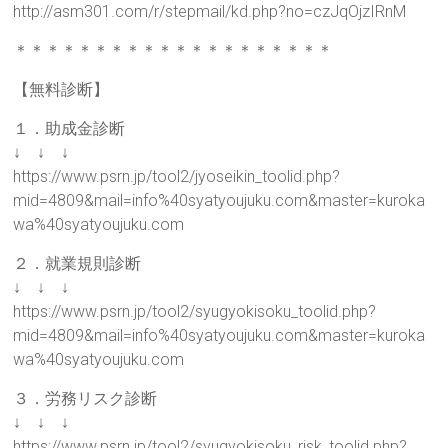
http://asm301.com/r/stepmail/kd.php?no=czJqOjzIRnM
＊＊＊＊＊＊＊＊＊＊＊＊＊＊＊＊＊＊＊＊
【無料診断】
１．助成金診断
↓ ↓ ↓
https://www.psrn.jp/tool2/jyoseikin_toolid.php?
mid=4809&mail=info%40syatyoujuku.com&master=kuroka
wa%40syatyoujuku.com
２．就業規則診断
↓ ↓ ↓
https://www.psrn.jp/tool2/syugyokisoku_toolid.php?
mid=4809&mail=info%40syatyoujuku.com&master=kuroka
wa%40syatyoujuku.com
３．労務リスク診断
↓ ↓ ↓
https://www.psrn.jp/tool2/syugyokisoku_risk_toolid.php?