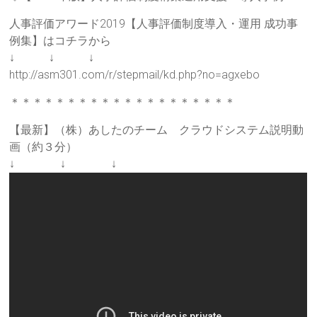
人事評価アワード2019【人事評価制度導入・運用 成功事
例集】はコチラから
↓ ↓ ↓
http://asm301.com/r/stepmail/kd.php?no=agxebo
＊＊＊＊＊＊＊＊＊＊＊＊＊＊＊＊＊＊＊＊
【最新】（株）あしたのチーム クラウドシステム説明動
画（約３分）
↓ ↓ ↓