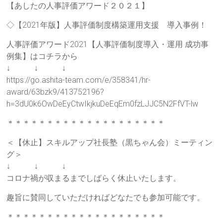
ご
【あしたの人事評価アワード２０２１】
提
◇【2021年版】人事評価制度構築運用支援 導入事例！
供
し
人事評価アワード2021【人事評価制度導入・運用 成功事
ま
例集】はコチラから
す。
↓ ↓ ↓
https://go.ashita-team.com/e/358341/hr-
award/63bzk9/413752196?
h=3dU0k6OwDeEyCtwIkjkuDeEqEm0fzLJJC5N2FfVT-lw
＊＊＊＊＊＊＊＊＊＊＊＊＊＊＊＊＊＊＊＊
＜【休止】スキルアップ社長塾（黒ちゃん会）ミーティン
グ＞
↓ ↓ ↓
コロナ禍が収まるまでしばらく休止いたします。
趣旨に賛同していただければどなたでも参加可能です。
＊＊＊＊＊＊＊＊＊＊＊＊＊＊＊＊＊＊＊＊