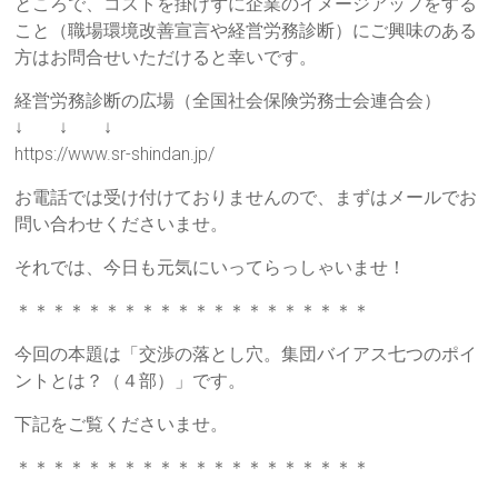
ところで、コストを掛けずに企業のイメージアップをする
り」
こと（職場環境改善宣言や経営労務診断）にご興味のある
を
方はお問合せいただけると幸いです。
柱
経営労務診断の広場（全国社会保険労務士会連合会）
に
↓ ↓ ↓
据
https://www.sr-shindan.jp/
え
た、
お電話では受け付けておりませんので、まずはメールでお
本
問い合わせくださいませ。
質
的
それでは、今日も元気にいってらっしゃいませ！
な
＊＊＊＊＊＊＊＊＊＊＊＊＊＊＊＊＊＊＊＊
研
修
今回の本題は「交渉の落とし穴。集団バイアス七つのポイ
サ
ントとは？（４部）」です。
ー
ビ
下記をご覧くださいませ。
ス
＊＊＊＊＊＊＊＊＊＊＊＊＊＊＊＊＊＊＊＊
を