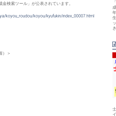
成金検索ツール」が公表されています。
unya/koyou_roudo
u/koyou/kyufukin/index_00007.
html
省）＞