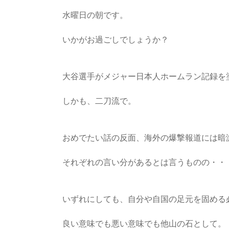
社
労
水曜日の朝です。
士
いかがお過ごしでしょうか？
総
研
大谷選手がメジャー日本人ホームラン記録を
「人
しかも、二刀流で。
づ
く
り・
おめでたい話の反面、海外の爆撃報道には暗
事
業
それぞれの言い分があるとは言うものの・・
づ
く
り・
いずれにしても、自分や自国の足元を固める
資
金
良い意味でも悪い意味でも他山の石として。