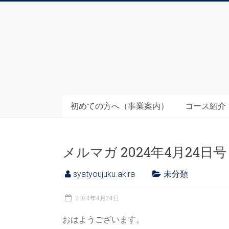
Skip
to
ス
content
キ
ル
ア
ッ
初めての方へ（事業案内）
コース紹介
プ
社
メルマガ 2024年4月24
長
syatyoujuku.akira
未分類
塾
2024年4月24日
&ESJ
おはようございます。