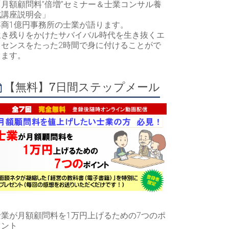
「月額顧問料”倍増”セミナー＆士業コンサル養
成講座説明会」
年商1億円事務所の士業が語ります。
生き残りをかけたサバイバル時代を生き抜くエ
ッセンスをたった2時間で身に付けることがで
きます。
【無料】7日間ステップメール
士業が月額顧問料を1万円上げるための7つのポ
イント