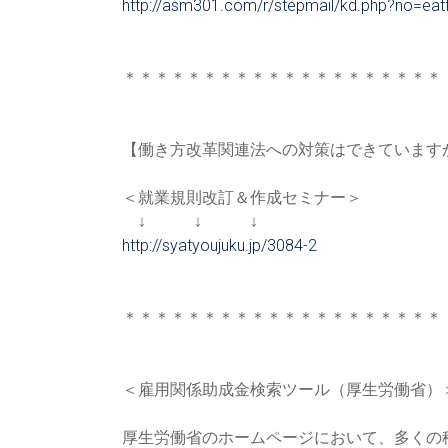
http://asm301.com/r/stepmail/k
d.php?no=eat
＊＊＊＊＊＊＊＊＊＊＊＊＊＊＊＊＊＊＊＊
【働き方改革関連法への対策はできています
＜就業規則改訂＆作成セミナー＞
↓ ↓ ↓
http://syatyoujuku.jp/3084-2
＊＊＊＊＊＊＊＊＊＊＊＊＊＊＊＊＊＊＊＊
＜雇用関係助成金検索ツール（厚生労働省）
厚生労働省のホームページにおいて、多くの