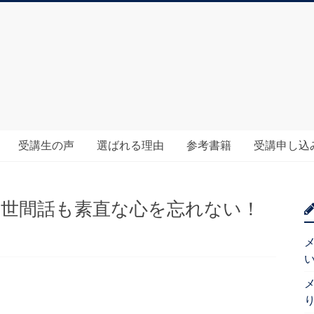
受講生の声
選ばれる理由
参考書籍
受講申し込
日号 世間話も素直な心を忘れない！
メ
メ