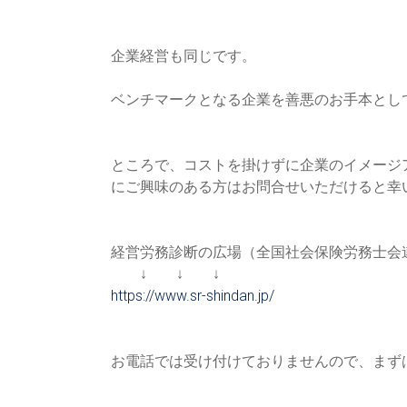
作
り」
を
企業経営も同じです。
柱
に
ベンチマークとなる企業を善悪のお手本とし
据
え
た、
ところで、コストを掛けずに企業のイメージ
本
にご興味のある方はお問合せいた
だけると幸
質
的
な
経営労務診断の広場（全国社会保険労務士会
研
↓ ↓ ↓
修
https://www.sr-shindan.jp/
サ
ー
ビ
お電話では受け付けておりませんので、まず
ス
を